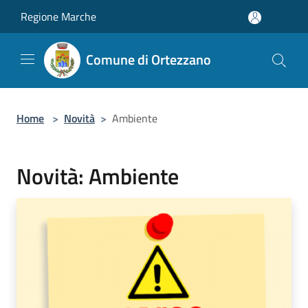
Salta al contenuto principale
Regione Marche
Comune di Ortezzano
Home
>
Novità
>
Ambiente
Novità: Ambiente