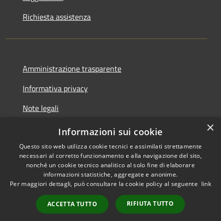
Richiesta assistenza
Amministrazione trasparente
Informativa privacy
Note legali
×
Dichiarazione di accessibilità
Informazioni sui cookie
Questo sito web utilizza cookie tecnici e assimilati strettamente
necessari al corretto funzionamento e alla navigazione del sito,
nonché un cookie tecnico analitico al solo fine di elaborare
informazioni statistiche, aggregate e anonime.
RSS
Copyright © 2026 • Comune di
Per maggiori dettagli, può consultare la cookie policy al seguente
link
Accessibilità
Ortezzano • Powered by
Privacy
Municipium
•
RIFIUTA TUTTO
ACCETTA TUTTO
Cookie
Accesso redazione