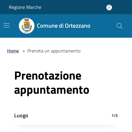
Salta al contenuto principale
Regione Marche
Comune di Ortezzano
Home
>
Prenota un appuntamento
Prenotazione
appuntamento
Luogo
1/5