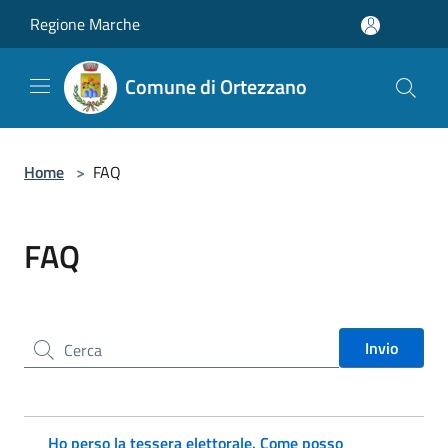
Salta al contenuto principale
Regione Marche
Comune di Ortezzano
Home
>
FAQ
FAQ
Cerca nel sito
Invio
Ho perso la tessera elettorale. Come posso