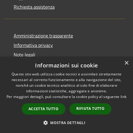
Richiesta assistenza
Amministrazione trasparente
Informativa privacy
Note legali
×
Dichiarazione di accessibilità
Informazioni sui cookie
Questo sito web utilizza cookie tecnici e assimilati strettamente
necessari al corretto funzionamento e alla navigazione del sito,
nonché un cookie tecnico analitico al solo fine di elaborare
informazioni statistiche, aggregate e anonime.
RSS
Copyright © 2026 • Comune di
Per maggiori dettagli, può consultare la cookie policy al seguente
link
Accessibilità
Ortezzano • Powered by
Privacy
Municipium
Accesso
•
RIFIUTA TUTTO
ACCETTA TUTTO
Cookie
redazione
Mappa del sito
MOSTRA DETTAGLI