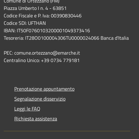
Comune di Ortezzano (FM)
Piazza Umberto I n. 4 - 63851
Codice Fiscale e P. Iva: 00390830446
Codice SDI: UFTHAN
IBAN: IT50F0760103200001049373416
Tesoreria: IT28O0100004306TU0000024066 Banca d'Italia
PEC: comune.ortezzano@emarche.it
Centralino Unico: +39 0734 779181
Prenotazione appuntamento
Segnalazione disservizio
Leggi le FAQ
Richiesta assistenza