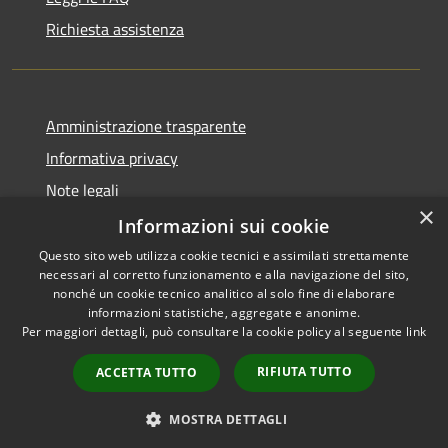
Richiesta assistenza
Amministrazione trasparente
Informativa privacy
Note legali
×
Dichiarazione di accessibilità
Informazioni sui cookie
Questo sito web utilizza cookie tecnici e assimilati strettamente
necessari al corretto funzionamento e alla navigazione del sito,
nonché un cookie tecnico analitico al solo fine di elaborare
informazioni statistiche, aggregate e anonime.
RSS
Copyright © 2026 • Comune di
Per maggiori dettagli, può consultare la cookie policy al seguente
link
Accessibilità
Ortezzano • Powered by
Privacy
Municipium
Accesso
•
RIFIUTA TUTTO
ACCETTA TUTTO
Cookie
redazione
Mappa del sito
MOSTRA DETTAGLI