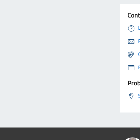
Cont
Prob