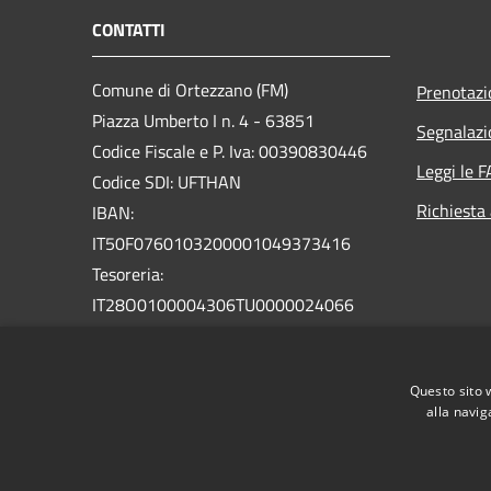
CONTATTI
Comune di Ortezzano (FM)
Prenotaz
Piazza Umberto I n. 4 - 63851
Segnalazi
Codice Fiscale e P. Iva: 00390830446
Leggi le 
Codice SDI: UFTHAN
Richiesta
IBAN:
IT50F0760103200001049373416
Tesoreria:
IT28O0100004306TU0000024066
Banca d'Italia
PEC: comune.ortezzano@emarche.it
Questo sito 
Centralino Unico: +39 0734 779181
alla navig