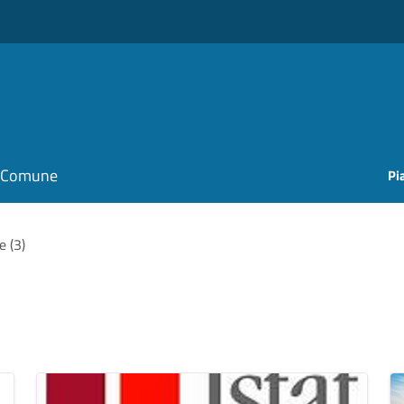
il Comune
Pi
e (3)