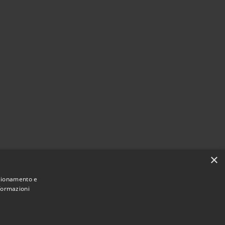
×
nzionamento e
nformazioni