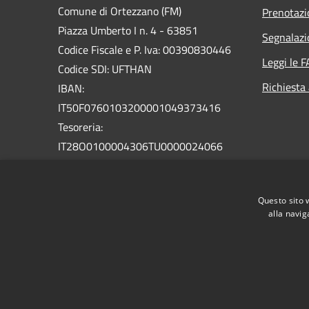
Comune di Ortezzano (FM)
Prenotaz
Piazza Umberto I n. 4 - 63851
Segnalazi
Codice Fiscale e P. Iva: 00390830446
Leggi le 
Codice SDI: UFTHAN
Richiesta
IBAN:
IT50F0760103200001049373416
Tesoreria:
IT28O0100004306TU0000024066
Banca d'Italia
PEC: comune.ortezzano@emarche.it
Questo sito 
Centralino Unico: +39 0734 779181
alla navig
RSS
Accessibilità
Privacy
Cookie
Mappa de