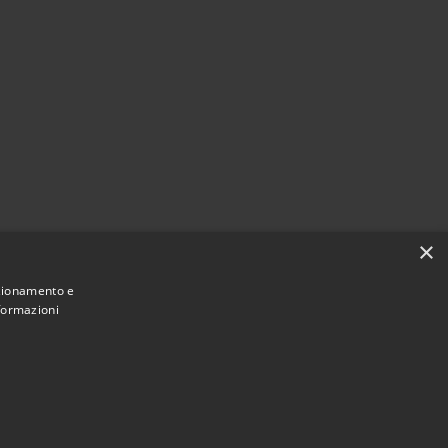
×
nzionamento e
nformazioni
Municipium
Accesso redazione
Ortezzano • Powered by
•