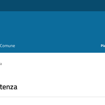
il Comune
Pi
za
stenza