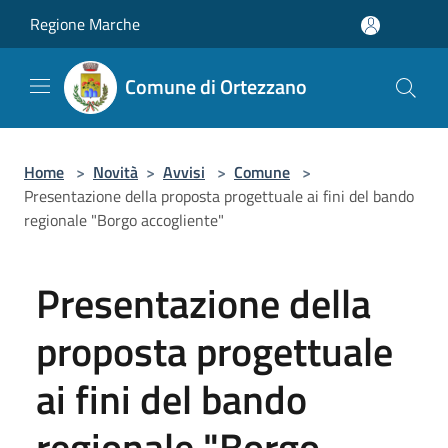
Salta al contenuto principale
Regione Marche
Comune di Ortezzano
Home
>
Novità
>
Avvisi
>
Comune
>
Presentazione della proposta progettuale ai fini del bando
regionale "Borgo accogliente"
Presentazione della
proposta progettuale
ai fini del bando
regionale "Borgo